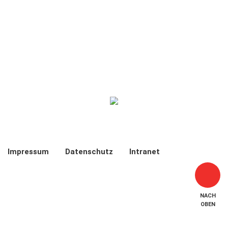
Email:
info(at)zam-netz.de / kreslo(at)radiologie-bayreuth.de
Telefon:
092178777887-0
Zusammenschluss ambulanter Mediziner
Friedrich-Ebert-Straße 21
95448 Bayreuth
Impressum
Datenschutz
Intranet
NACH
OBEN